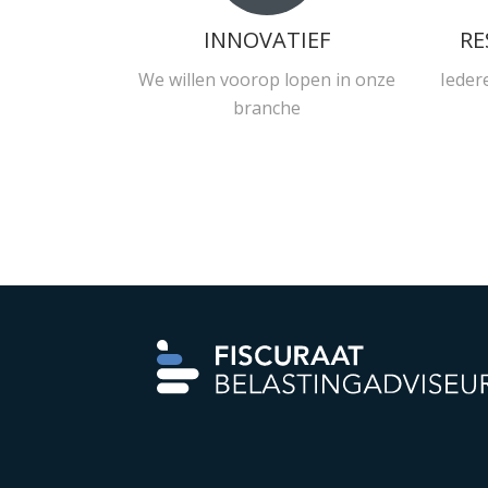
INNOVATIEF
RE
We willen voorop lopen in onze
Ieder
branche