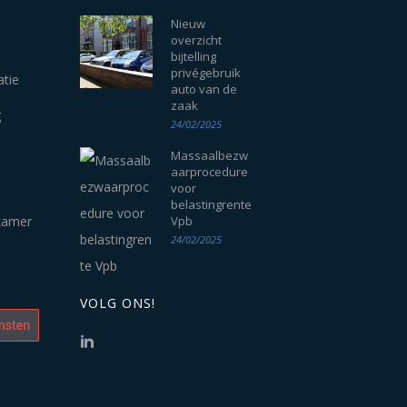
Nieuw
overzicht
bijtelling
privégebruik
atie
auto van de
zaak
g
24/02/2025
Massaalbezw
aarprocedure
voor
belastingrente
kamer
Vpb
24/02/2025
VOLG ONS!