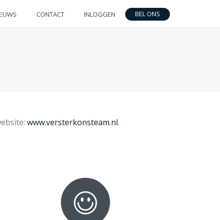
BEL ONS
IEUWS
CONTACT
INLOGGEN
website:
www.versterkonsteam.nl
.