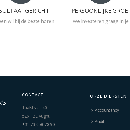
SULTAATGERICHT
PERSOONLIJKE GROEI
een wil bij de beste horen
We investeren graag in je
CONTACT
ONZE DIENSTEN
Taalstraat 40
Accountancy
5261 BE Vught
Audit
+31 73 658 70 90