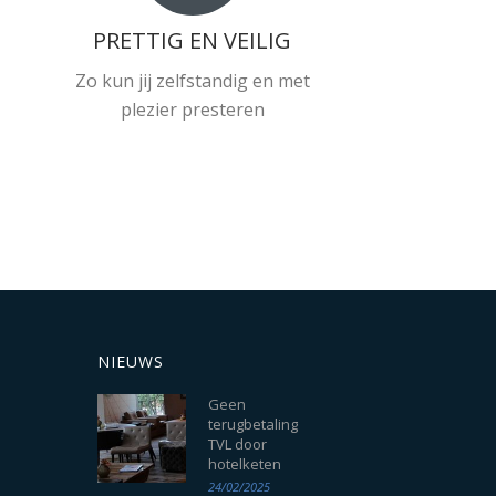
PRETTIG EN VEILIG
Zo kun jij zelfstandig en met
plezier presteren
NIEUWS
Geen
terugbetaling
TVL door
hotelketen
24/02/2025