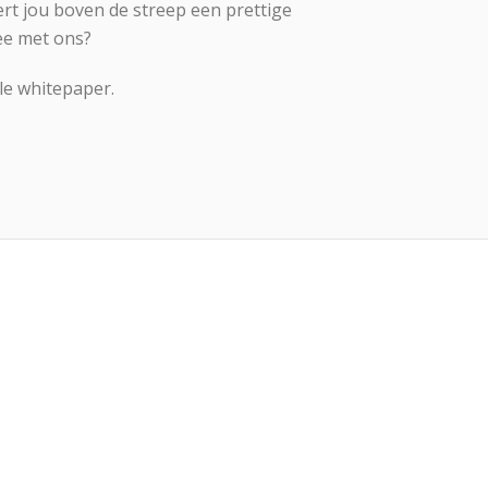
ert jou boven de streep een prettige
ee met ons?
le whitepaper.
EN