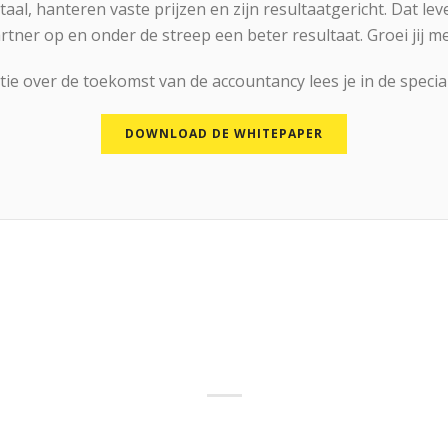
aal, hanteren vaste prijzen en zijn resultaatgericht. Dat lev
rtner op en onder de streep een beter resultaat. Groei jij m
ie over de toekomst van de accountancy lees je in de specia
DOWNLOAD DE WHITEPAPER
AT ONZE KLANTEN ZEGG