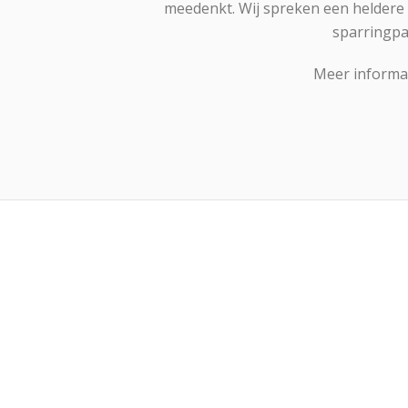
meedenkt. Wij spreken een heldere t
sparringpa
Meer informat
W