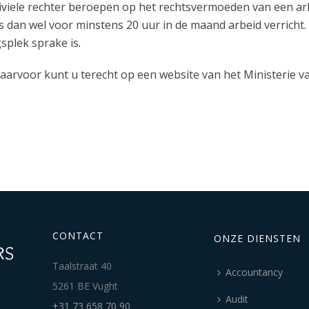
e civiele rechter beroepen op het rechtsvermoeden van een a
 dan wel voor minstens 20 uur in de maand arbeid verricht
splek sprake is.
aarvoor kunt u terecht op een website van het Ministerie 
CONTACT
ONZE DIENSTEN
Taalstraat 40
Accountancy
5261 BE Vught
Audit
+31 73 658 70 90