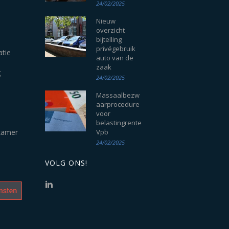
24/02/2025
Nieuw
overzicht
bijtelling
privégebruik
atie
auto van de
zaak
g
24/02/2025
Massaalbezw
aarprocedure
voor
belastingrente
kamer
Vpb
24/02/2025
VOLG ONS!