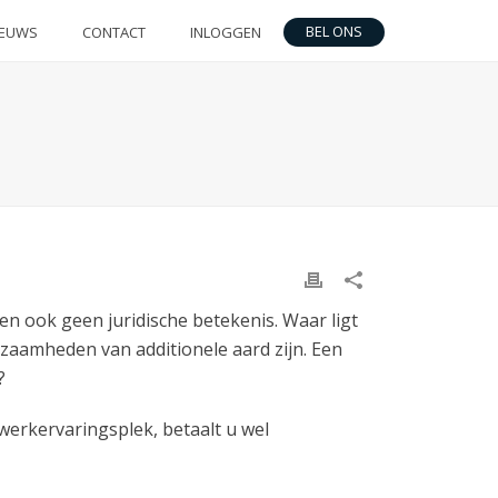
BEL ONS
IEUWS
CONTACT
INLOGGEN
n ook geen juridische betekenis. Waar ligt
erkzaamheden van additionele aard zijn. Een
?
werkervaringsplek, betaalt u wel