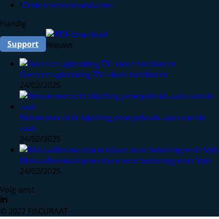
Ondernemershuiskamer
Handig
Support
Nieuws
Geen terugbetaling TVL door hotelketen
24/02/2025
Nieuw overzicht bijtelling privégebruik auto van de
zaak
24/02/2025
Massaalbezwaarprocedure voor belastingrente Vpb
24/02/2025
Volg ons!
© 2022 FISCURAAT