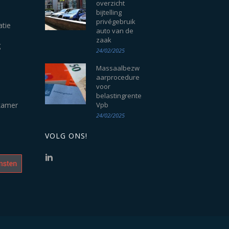
overzicht
bijtelling
privégebruik
atie
auto van de
zaak
g
24/02/2025
Massaalbezw
aarprocedure
voor
belastingrente
kamer
Vpb
24/02/2025
VOLG ONS!