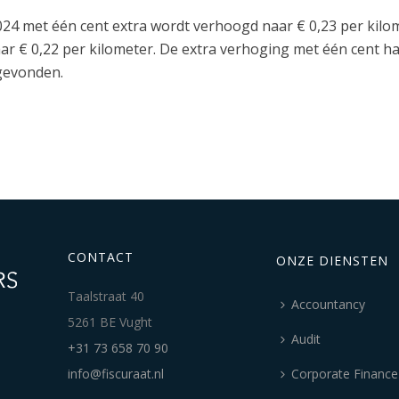
024 met één cent extra wordt verhoogd naar € 0,23 per kil
ar € 0,22 per kilometer. De extra verhoging met één cent h
gevonden.
CONTACT
ONZE DIENSTEN
Taalstraat 40
Accountancy
5261 BE Vught
Audit
+31 73 658 70 90
info@fiscuraat.nl
Corporate Finance