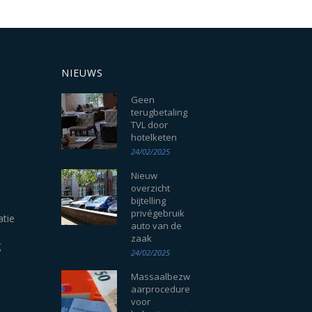
NIEUWS
Geen
terugbetaling
TVL door
hotelketen
24/02/2025
Nieuw
overzicht
bijtelling
privégebruik
atie
auto van de
zaak
g
24/02/2025
Massaalbezw
aarprocedure
voor