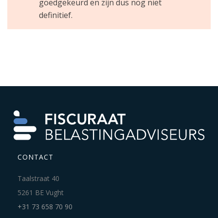
goedgekeurd en zijn dus nog niet
definitief.
CONTACT
Taalstraat 40
5261 BE Vught
+31 73 658 70 90