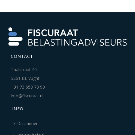
CONTACT
Taalstraat 40
5261 BE Vught
+31 73 658 70 90
info@fiscuraat.nl
INFO
Disclaimer